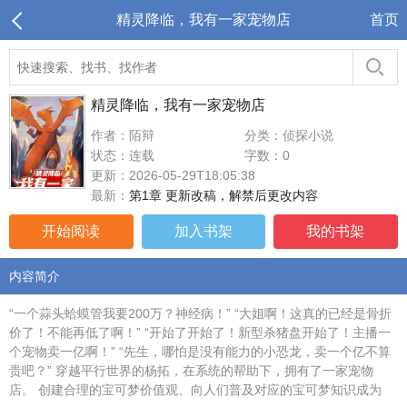
精灵降临，我有一家宠物店
首页
精灵降临，我有一家宠物店
作者：陌辩
分类：侦探小说
状态：连载
字数：0
更新：2026-05-29T18:05:38
最新：
第1章 更新改稿，解禁后更改内容
开始阅读
加入书架
我的书架
内容简介
“一个蒜头蛤蟆管我要200万？神经病！” “大姐啊！这真的已经是骨折
价了！不能再低了啊！” “开始了开始了！新型杀猪盘开始了！主播一
个宠物卖一亿啊！” “先生，哪怕是没有能力的小恐龙，卖一个亿不算
贵吧？” 穿越平行世界的杨拓，在系统的帮助下，拥有了一家宠物
店。 创建合理的宝可梦价值观、向人们普及对应的宝可梦知识成为