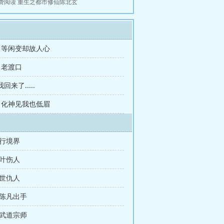
费阅读
重生之都市修仙陈北玄
章 等闲变却故人心
章 老渡口
来了.....
章 化神见我也低眉
修行境界
摘叶伤人
前世仇人
 陈凡出手
 武道宗师