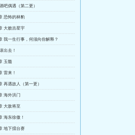
 酒吧偶遇（第二更）
章 恐怖的林豹
章 大败吉星宇
章 我一生行事，何须向你解释？
 滚出去！
章 玉髓
章 雷来！
章 再遇故人（第一更）
章 海外洪门
章 大敌将至
章 海东徐傲！
章 地下擂台赛