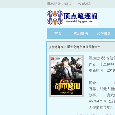
将本站设为首页
|
收藏本站
首页
玄幻魔法
武侠修真
顶点笔趣阁
>
重生之都市修仙最新章节
重生之都市修
作者：十里剑神
更新时间：2019-01
简介：
正式版
万界，却无人相
故事。 真武仙宗
467647576 
无弹窗推荐地址：http