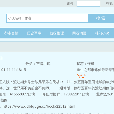
账号：
密码
都市言情
历史军事
侦探推理
网游动漫
科幻小说
仙
分类：言情小说
状态：连载
-11 11:18:15
重生之都市修仙最新章
的^_^
：渡劫期大修士陈凡陨落在天劫中，却一梦五百年重回地球的年少
伴。这一世只愿不负前尘不负卿。 通俗版：修行五百年的渡劫期修仙
：415550977已满 修仙后援群：173822811已满 北琼派:631
全订截图
s://www.ddblquge.cc/book/22512.html