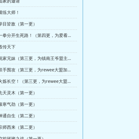
 陆家的邀请
 横练大师！
 举目皆敌（第一更）
第170章 一拳分开生死路！（第四更，为爱看书的杰哥加更3/4）
 轰传天下
第176章 祝家兄妹（第三更，为镇南王爷盟主加更）
第180章 联手围攻（第三更，为rewee大盟加更1/12）
第182章 火炼长空！（第三更，为rewee大盟加更2/12）
 先天灵木（第一更）
 极寒气劲（第一更）
 神通自生（第二更）
 宗师西来（第二更）
 空前璀璨之战（第一更）