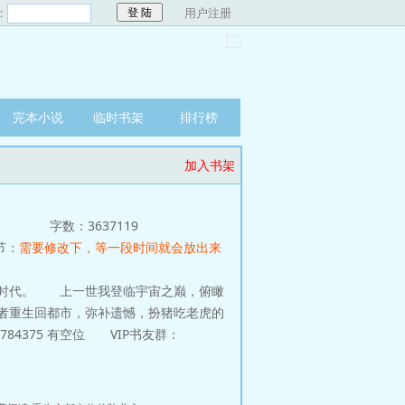
：
用户注册
完本小说
临时书架
排行榜
加入书架
字数：3637119
节：
需要修改下，等一段时间就会放出来
时代。 上一世我登临宇宙之巅，俯瞰
者重生回都市，弥补遗憾，扮猪吃老虎的
784375 有空位 VIP书友群：