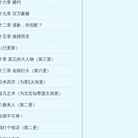
十六章 赌约
十九章 百万豪赌
十二章 道歉，你也配？
十五章 接踵而至
（已更新）
十章 真正的大人物（第三更）
十三章 金陵灯火（第六更）
 百米高空（为星ξ火加更）
章 超凡之术（为北玄仙尊盟主加更）
 八极来人（第二更）
 宗师不可辱！
 我打个电话（第二更）