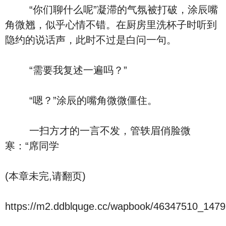
“你们聊什么呢”凝滞的气氛被打破，涂辰嘴
角微翘，似乎心情不错。在厨房里洗杯子时听到
隐约的说话声，此时不过是白问一句。
“需要我复述一遍吗？”
“嗯？”涂辰的嘴角微微僵住。
一扫方才的一言不发，管轶眉俏脸微
寒：“席同学
(本章未完,请翻页)
https://m2.ddblquge.cc/wapbook/46347510_1479