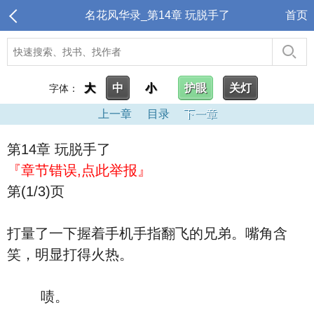
名花风华录_第14章 玩脱手了
首页
大
中
小
护眼
关灯
字体：
上一章
目录
下一章
第14章 玩脱手了
『章节错误,点此举报』
第(1/3)页
打量了一下握着手机手指翻飞的兄弟。嘴角含
笑，明显打得火热。
啧。