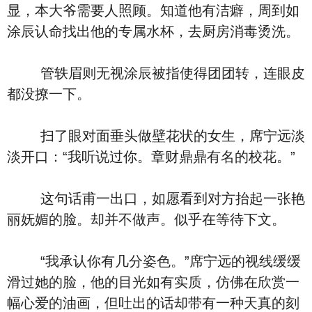
显，本大爷需要人照顾。知道他有洁癖，周到如
涂辰认命找出他的专属水杯，去厨房消毒烫洗。
管轶眉则无视涂辰被指使得团团转，连眼皮
都没撩一下。
扫了眼对面垂头做壁花状的女生，席宁远淡
淡开口：“我听说过你。章财鼎鼎有名的校花。”
这句话甫一出口，如愿看到对方抬起一张艳
丽妩媚的脸。却并不做声。似乎在等待下文。
“我承认你有几分姿色。”席宁远的视线缓缓
滑过她的脸，他的目光如有实质，仿佛在欣赏一
幅心爱的油画，但吐出的话却带有一种天真的刻