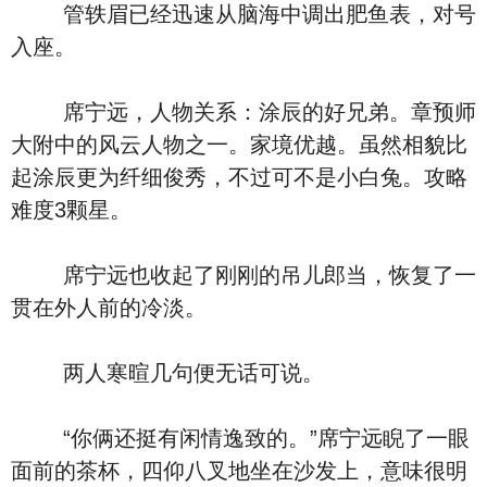
管轶眉已经迅速从脑海中调出肥鱼表，对号
入座。
席宁远，人物关系：涂辰的好兄弟。章预师
大附中的风云人物之一。家境优越。虽然相貌比
起涂辰更为纤细俊秀，不过可不是小白兔。攻略
难度3颗星。
席宁远也收起了刚刚的吊儿郎当，恢复了一
贯在外人前的冷淡。
两人寒暄几句便无话可说。
“你俩还挺有闲情逸致的。”席宁远睨了一眼
面前的茶杯，四仰八叉地坐在沙发上，意味很明