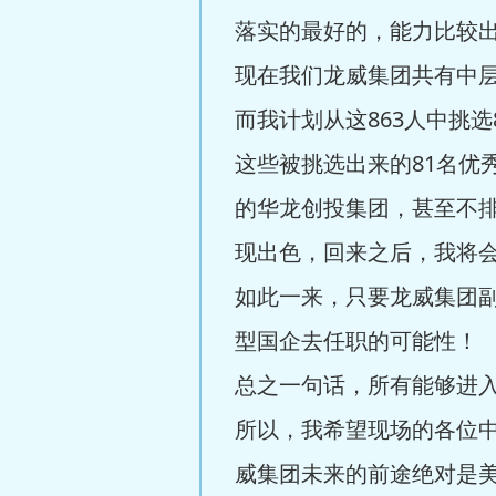
落实的最好的，能力比较
现在我们龙威集团共有中层
而我计划从这863人中挑选
这些被挑选出来的81名优
的华龙创投集团，甚至不
现出色，回来之后，我将
如此一来，只要龙威集团
型国企去任职的可能性！
总之一句话，所有能够进入
所以，我希望现场的各位
威集团未来的前途绝对是