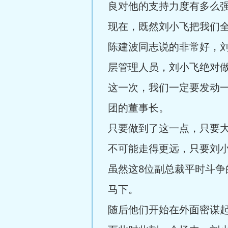
良对他的支持力度有多么
现在，既然刘小飞把我们
陈建波同志说的非常好，
层管理人员，刘小飞绝对
这一次，我们一定要发动
团的董事长。
只要做到了这一点，只要
不可能走得更远，只要刘小
虽然这8位副总裁平时斗
马下。
随后他们开始在外面密谋