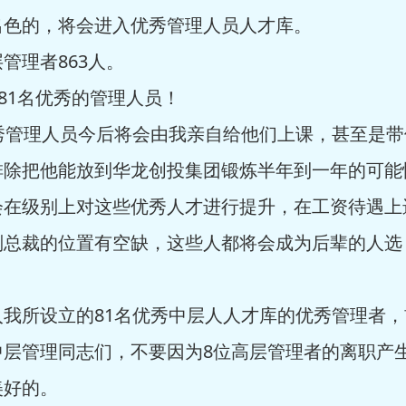
出色的，将会进入优秀管理人员人才库。
管理者863人。
81名优秀的管理人员！
秀管理人员今后将会由我亲自给他们上课，甚至是
排除把他能放到华龙创投集团锻炼半年到一年的可能
会在级别上对这些优秀人才进行提升，在工资待遇上
副总裁的位置有空缺，这些人都将会成为后辈的人选
我所设立的81名优秀中层人人才库的优秀管理者
中层管理同志们，不要因为8位高层管理者的离职产
美好的。