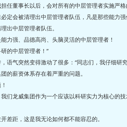
我担任董事长以后，会对所有的中层管理者实施严格
来必定会被清理出中层管理者队伍，凡是那些能力强
清理出中层管理者队伍。
是能力强、品德高尚、头脑灵活的中层管理者！
研的中层管理者！”
转，语气突然变得激动了很多：“同志们，我仔细研
集团的薪资体系存在着严重的问题。
题！
，我们龙威集团作为一个应该以科研实力为核心的技
拉开差距，这是我无论如何都不能容忍的。