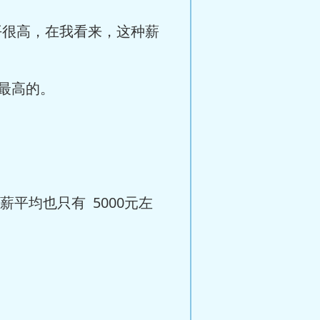
平很高，在我看来，这种薪
最高的。
平均也只有 5000元左