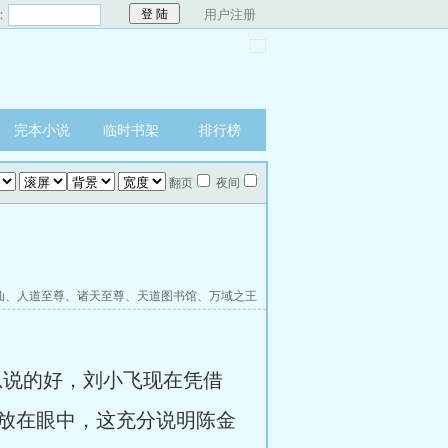
：
用户注册
完本小说
临时书架
排行榜
翻页
夜间
仙
、
人道至尊
、
诸天至尊
、
天道图书馆
、
万域之王
说的好，刘小飞现在凭借
放在眼中，这充分说明陈金