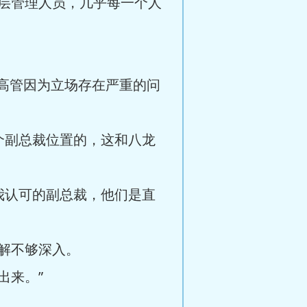
层管理人员，几乎每一个人
高管因为立场存在严重的问
个副总裁位置的，这和八龙
我认可的副总裁，他们是直
解不够深入。
出来。”