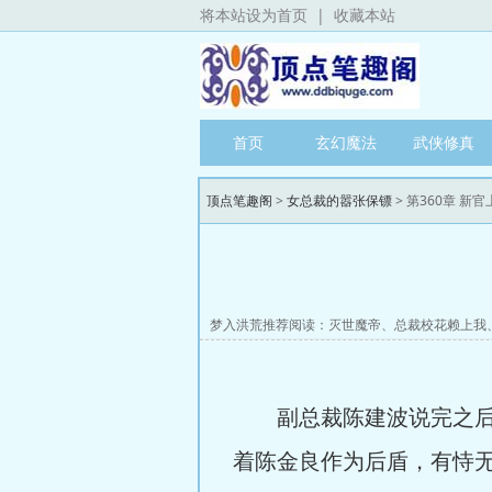
将本站设为首页
|
收藏本站
首页
玄幻魔法
武侠修真
顶点笔趣阁
>
女总裁的嚣张保镖
> 第360章 新
梦入洪荒推荐阅读：
灭世魔帝
、
总裁校花赖上我
副总裁陈建波说完之后，
着陈金良作为后盾，有恃