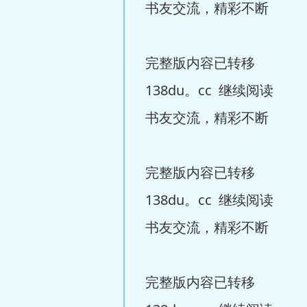
书友交流，精彩不断
完整版内容已转移
138du。cc 继续阅读
书友交流，精彩不断
完整版内容已转移
138du。cc 继续阅读
书友交流，精彩不断
完整版内容已转移