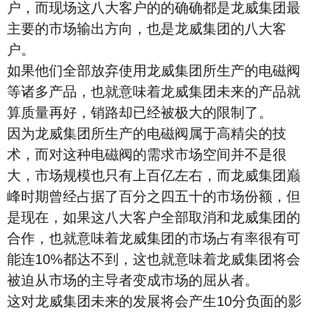
户，而现场这八大客户的的确确都是龙威集团最
主要的市场输出方向，也是龙威集团的八大客
户。
如果他们全部放弃使用龙威集团所生产的电磁阀
等诸多产品，也就意味着龙威集团未来的产品就
算质量再好，销路却已经被极大的限制了。
因为龙威集团所生产的电磁阀属于高精尖的技
术，而对这种电磁阀的需求市场空间并不是很
大，市场规模也只有上百亿左右，而龙威集团巅
峰时期曾经占据了百分之四五十的市场份额，但
是现在，如果这八大客户全部取消和龙威集团的
合作，也就意味着龙威集团的市场占有率很有可
能连10%都达不到，这也就意味着龙威集团将会
被迫从市场的主导者变成市场的屈从者。
这对龙威集团未来的发展将会产生10分负面的影