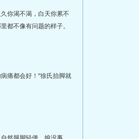
久你渴不渴，白天你累不
哪里都不像有问题的样子。
病痛都会好！”徐氏抬脚就
自然腿脚轻便，娘没事，