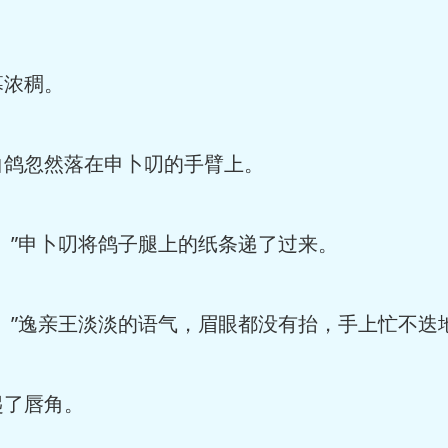
浓稠。
鸽忽然落在申卜叨的手臂上。
”申卜叨将鸽子腿上的纸条递了过来。
”逸亲王淡淡的语气，眉眼都没有抬，手上忙不迭
了唇角。