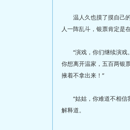
温人久也摸了摸自己的钱
人一阵乱斗，银票肯定是在
“演戏，你们继续演戏。
你想离开温家，五百两银
掖着不拿出来！”
“姑姑，你难道不相信我
解释道。