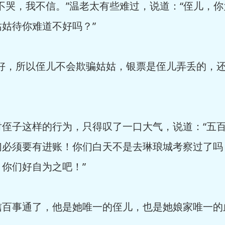
哭，我不信。”温老太有些难过，说道：“侄儿，你
姑待你难道不好吗？”
，所以侄儿不会欺骗姑姑，银票是侄儿弄丢的，还
子这样的行为，只得叹了一口大气，说道：“五百
们必须要有进账！你们白天不是去琳琅城考察过了吗
你们好自为之吧！”
事通了，他是她唯一的侄儿，也是她娘家唯一的