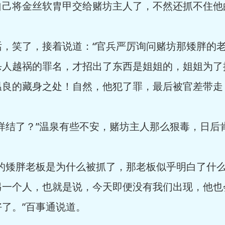
将金丝软胄甲交给赌坊主人了，不然还抓不住他
笑了，接着说道：“官兵严厉询问赌坊那矮胖的老
杀人越祸的罪名，才招出了东西是姐姐的，姐姐为了
温良的藏身之处！自然，他犯了罪，最后被官差带走
结了？”温泉有些不安，赌坊主人那么狠毒，日后
矮胖老板是为什么被抓了，那老板似乎明白了什么
另一个人，也就是说，今天即便没有我们出现，他也
了。”百事通说道。