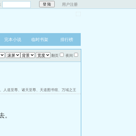
：
用户注册
完本小说
临时书架
排行榜
翻页
夜间
、
人道至尊
、
诸天至尊
、
天道图书馆
、
万域之王
去。