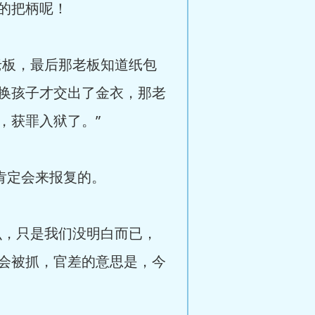
的把柄呢！
板，最后那老板知道纸包
换孩子才交出了金衣，那老
，获罪入狱了。”
肯定会来报复的。
，只是我们没明白而已，
会被抓，官差的意思是，今