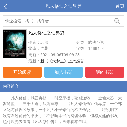
凡人修仙之仙界篇
首页
凡人修仙之仙界篇
作者：忘语
分类：武侠小说
状态：连载
字数：1488484
更新：2021-09-06T09:09:28
最新：
新书《大梦主》上架感言
开始阅读
加入书架
我的书架
内容简介
凡人修仙，风云再起 时空穿梭，轮回逆转 金仙太乙，大
罗道祖 三千大道，法则至尊 《凡人修仙传》仙界篇，一个韩
立叱咤仙界的故事，一个凡人小子修仙的不灭传说。 特说明下，
没有看过前传的书友，并不影响本书的阅读体验，但感兴趣的书友，
也可以先去看看《凡人修仙传》，再来看本书哦。