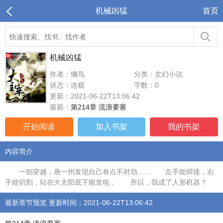
机械凶猛
首页
机械凶猛
作者：懒鸟
分类：玄幻小说
状态：连载
字数：0
更新：2021-06-22T13:06:42
最新：
第214章 流浪要塞
开始阅读
加入书架
我的书架
内容简介
一朝穿越，唐一州发现自己有点不对劲…… 左手能焊接，右
手能切割，站在大太阳底下能发电， 所以，我成了人形机器？
最新章节预览 更新时间：2021-06-22T13:06:42