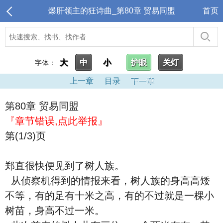
爆肝领主的狂诗曲_第80章 贸易同盟
首页
大
中
小
护眼
关灯
字体：
上一章
目录
下一章
第80章 贸易同盟
『章节错误,点此举报』
第(1/3)页
郑直很快便见到了树人族。
从侦察机得到的情报来看，树人族的身高高矮
不等，有的足有十米之高，有的不过就是一棵小
树苗，身高不过一米。