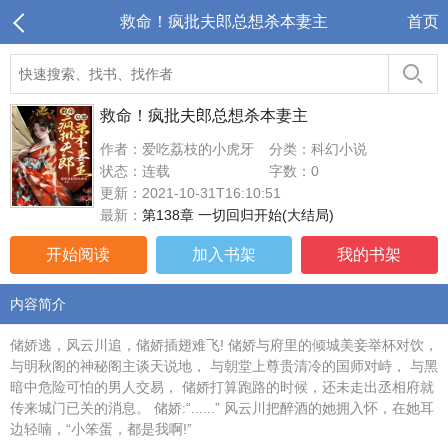
救命！疯批夫郎总想杀本妻主
首页
救命！疯批夫郎总想杀本妻主
作者：爱吃荔枝的小虎牙
分类：科幻小说
状态：连载
字数：0
更新：2021-10-31T16:10:51
最新：
第138章 一切回归开始(大结局)
开始阅读
加入书架
我的书架
内容简介
储娇逃，风云川追，储娇插翅难飞! 储娇与府里的倾城美妾举杯对饮，
与明秋阁的神秘阁主谈天说地， 与朝堂上尊贵清冷的国师对峙， 与黑
暗中危险可怕的男人交易， 储娇打算跑路的时候，还未走出丞相府就
传来城门已关的消息。 储娇:“......” 风云川把醉酒的她拥入怀，在她耳
边轻喃，“小笨蛋，都是我啊!”