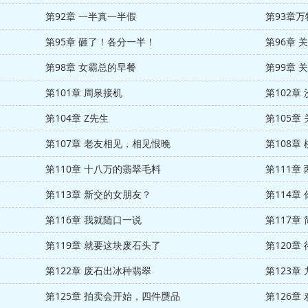
第92章 一半真一半假
第93章
第95章 砸了！各分一半！
第96章 
第98章 女霸总的早餐
第99章
第101章 周泉接机
第102章
第104章 Z先生
第105章
第107章 老友相见，相见恨晚
第108章
第110章 十八万的翡翠毛料
第111章
第113章 新交的女朋友？
第114章
第116章 我就随口一说
第117章
第119章 就要这块废石头了
第120章
第122章 废石出冰种翡翠
第123章
第125章 拍卖会开始，四件赝品
第126章