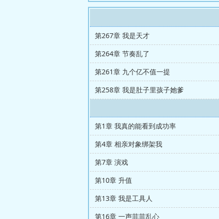
第267章 我是天才
第264章 节奏乱了
第261章 九个亿不值一提
第258章 我是肚子里孩子她爹
第1章 我真的能看到成功率
第4章 相亲对象绑架我
第7章 演戏
第10章 升值
第13章 我是工具人
第16章 一声菲菲乱心