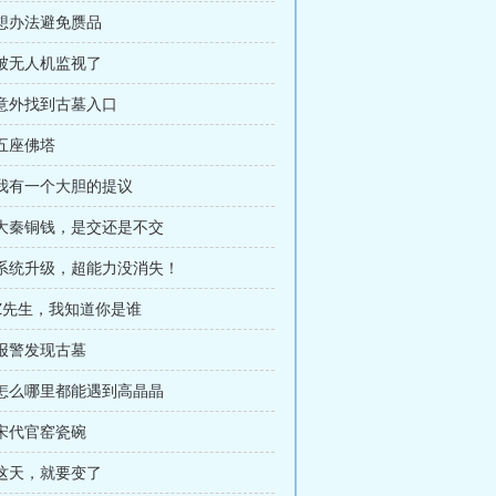
 想办法避免赝品
 被无人机监视了
 意外找到古墓入口
 五座佛塔
 我有一个大胆的提议
 大秦铜钱，是交还是不交
章 系统升级，超能力没消失！
 Z先生，我知道你是谁
 报警发现古墓
 怎么哪里都能遇到高晶晶
 宋代官窑瓷碗
 这天，就要变了