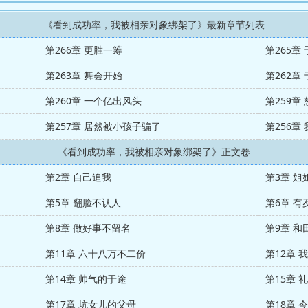
《看到成功率，我被相亲对象绑架了》最新章节列表
第266章 更胜一筹
第265章
第263章 舞会开始
第262章
第260章 一个亿出风头
第259章
第257章 居然被小孩子骗了
第256章
《看到成功率，我被相亲对象绑架了》正文卷
第2章 自己追我
第3章 
第5章 翻脸不认人
第6章 
第8章 做好事不留名
第9章 和
第11章 六十八万不二价
第12章 
第14章 帅气的于途
第15章 
第17章 坑女儿的父母
第18章 