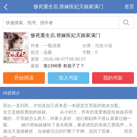
惨死重生后,替嫁医妃灭娘家满门
首页
惨死重生后,替嫁医妃灭娘家满门
作者：一瓶清酒
分类：历史小说
状态：连载
字数：0
更新：2026-08-07T08:08:07
最新：
第1398章 有孩子了？
开始阅读
加入书架
我的书架
内容简介
苏妘一直到死，才知道自己原来是一本团宠文里面的炮灰女配。
女主是她双胞胎的妹妹。 从小到大，所有的宠爱都是给妹妹苏雨
曦的，不管她怎么努力，对家人多好，他们都始终不曾认真看过她一
眼。 她代替妹妹嫁给了臭名昭著，暴虐成性的淮南王萧陆声，大
婚当天逃婚被抓，当场被活活的打断了手脚，送回了苏家。 而苏