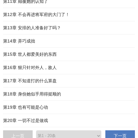
第11章 颠覆她的认知了
第12章 不会再进将军府的大门了！
第13章 安排的人准备好了吗？
第14章 弄巧成拙
第15章 世人都爱美好的东西
第16章 狠只针对外人，敌人
第17章 不知道打的什么算盘
第18章 身份她似乎用得挺顺的
第19章 也有可能是心动
第20章 一切不过是做戏
上一页
下一页