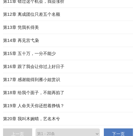
第11章 错过这个机会，我会涨价
第12章 离成团位只差五个名额
第13章 凭我长得美
第14章 再见宫弋枭
第15章 五十万，一分不能少
第16章 跟了我会让你过上好日子
第17章 感谢能得到雁小姐赏识
第18章 给我个面子，不能再掐了
第19章 人命关天你还想着挣钱？
第20章 我叫木婉晴，艺名木兮
上一页
下一页