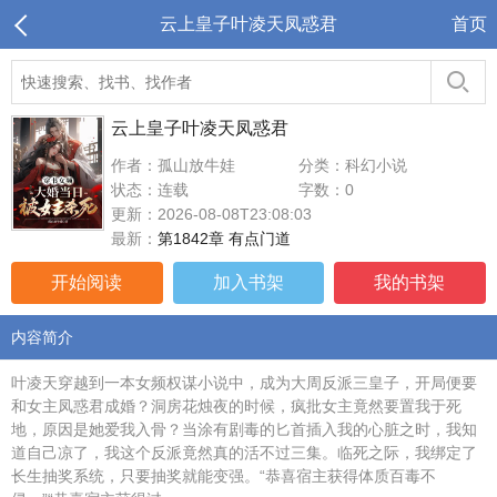
云上皇子叶凌天凤惑君
首页
云上皇子叶凌天凤惑君
作者：孤山放牛娃
分类：科幻小说
状态：连载
字数：0
更新：2026-08-08T23:08:03
最新：
第1842章 有点门道
开始阅读
加入书架
我的书架
内容简介
叶凌天穿越到一本女频权谋小说中，成为大周反派三皇子，开局便要
和女主凤惑君成婚？洞房花烛夜的时候，疯批女主竟然要置我于死
地，原因是她爱我入骨？当涂有剧毒的匕首插入我的心脏之时，我知
道自己凉了，我这个反派竟然真的活不过三集。临死之际，我绑定了
长生抽奖系统，只要抽奖就能变强。“恭喜宿主获得体质百毒不