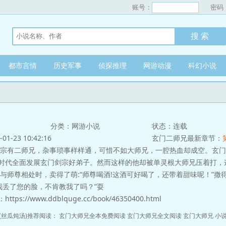
账号：
密码
都市言情
历史军事
侦探推理
网游动漫
科幻小说
分类：网游小说
状态：连载
-23 10:42:16
玄门二师兄最新章节：
二师兄，杂事琐事样样通，可惜不如大师兄，一腔热血却成空。玄门
时代全面发展玄门剑宗好弟子。然而这样的他却被单灵根大师兄压着打，
与师尊相处时，卖得了萌:“师尊喝酒!这酒可好喝了，还带着甜味呢！”撒得
得我丢了您的脸，不肯教我了吗？”耍
s://www.ddblquge.cc/book/46350400.html
(丝瓜炖汤)推荐阅读：
玄门大师兄全本免费阅读
玄门大师兄全文阅读
玄门大师兄 小