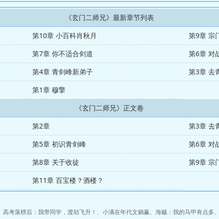
《玄门二师兄》最新章节列表
第10章 小百科肖秋月
第9章 宗
第7章 你不适合剑道
第6章 对
第4章 青剑峰新弟子
第3章 去
第1章 穆擎
《玄门二师兄》正文卷
第2章
第3章 去
第5章 初识青剑峰
第6章 对
第8章 关于收徒
第9章 宗
第11章 百宝楼？酒楼？
、
高考落榜后：我带同学，渡劫飞升！
、
小满在年代文躺赢
、
海贼：我的马甲有点多