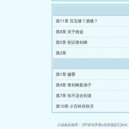
第11章 百宝楼？酒楼？
第8章 关于收徒
第5章 初识青剑峰
第2章
第1章 穆擎
第4章 青剑峰新弟子
第7章 你不适合剑道
第10章 小百科肖秋月
小说相关推荐：
[ff7萨菲罗斯x克劳德][SC]knit