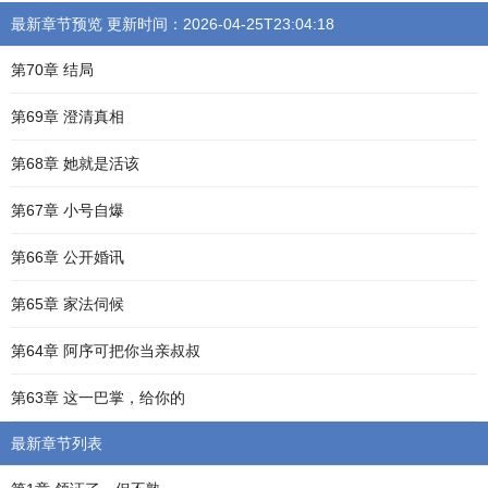
最新章节预览 更新时间：2026-04-25T23:04:18
第70章 结局
第69章 澄清真相
第68章 她就是活该
第67章 小号自爆
第66章 公开婚讯
第65章 家法伺候
第64章 阿序可把你当亲叔叔
第63章 这一巴掌，给你的
最新章节列表