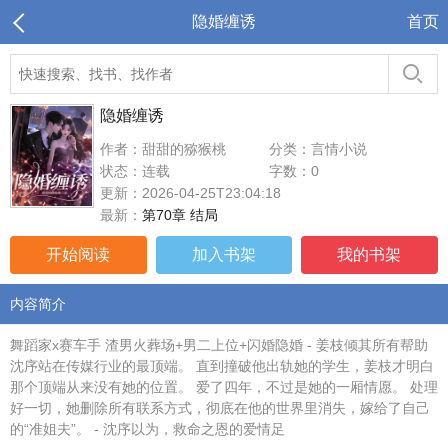
隐婚缠诱
首页
隐婚缠诱
作者：甜甜的猕猴桃
分类：言情小说
状态：连载
字数：0
更新：2026-04-25T23:04:18
最新：
第70章 结局
开始阅读
加入书架
我的书架
内容简介
舞蹈家x赛车手 渣男火葬场+男二上位+闪婚隐婚 - 姜枝倾其所有帮助
沈序站在传媒行业的最顶端。 直到撞破他出轨她的学生，姜枝才明白
那个顶端从来没有她的位置。 爱了四年，不过是她的一厢情愿。 处理
好一切，她删除所有联系方式，彻底在他的世界里消失，嫁给了自己
的“准姐夫”。 - 沈序以为，救命之恩的爱情足