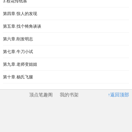
3.校花传纸条
第四章.惊人的发现
第五章.找个犄角谈谈
第六章.削发明志
第七章.牛刀小试
第九章.老师变姐姐
第十章.杨氏飞腿
顶点笔趣阁
我的书架
↑返回顶部